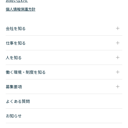
お問い合わせ
個人情報保護方針
会社を知る
会社について
仕事を知る
代表メッセージ
MS - マーケティング・スペシャリスト
人事担当者からのメッセージ
人を知る
LS - ロジスティクス・スペシャリスト
社員インタビュー一覧
SE - システムエンジニア
働く環境・制度を知る
OP - オペレーター
データで見るモロオ
募集要項
福利厚生・研修制度
マイナビ2027
オフィスツアー
よくある質問
マイナビ2028
中途採用
お知らせ