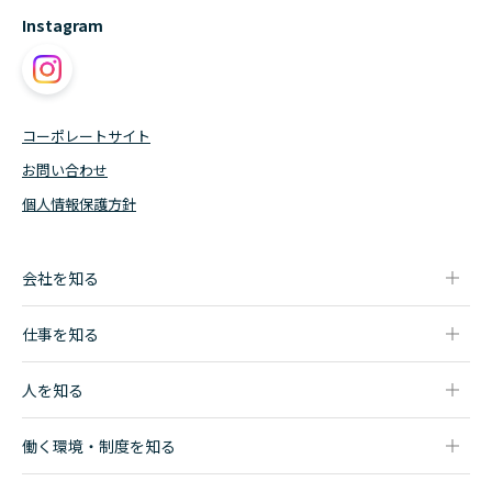
Instagram
コーポレートサイト
お問い合わせ
個人情報保護方針
会社を知る
会社について
仕事を知る
代表メッセージ
MS - マーケティング・スペシャリスト
人事担当者からのメッセージ
人を知る
LS - ロジスティクス・スペシャリスト
社員インタビュー一覧
SE - システムエンジニア
働く環境・制度を知る
OP - オペレーター
データで見るモロオ