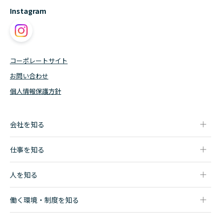
Instagram
コーポレートサイト
お問い合わせ
個人情報保護方針
会社を知る
会社について
仕事を知る
代表メッセージ
MS - マーケティング・スペシャリスト
人事担当者からのメッセージ
人を知る
LS - ロジスティクス・スペシャリスト
社員インタビュー一覧
SE - システムエンジニア
働く環境・制度を知る
OP - オペレーター
データで見るモロオ