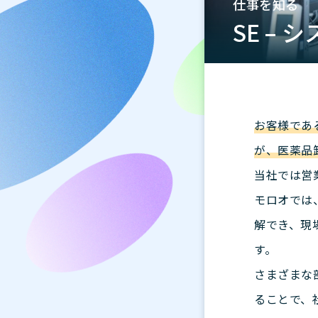
仕事を知る
SE –
お客様であ
が、医薬品
当社では営
モロオでは
解でき、現
す。
さまざまな
ることで、