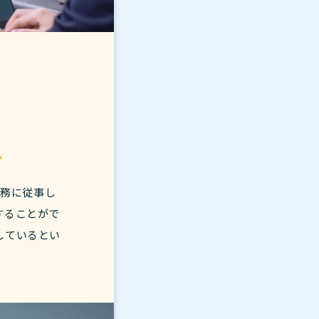
み
業務に従事し
することがで
しているとい